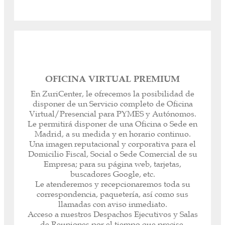
OFICINA VIRTUAL PREMIUM
En ZuriCenter, le ofrecemos la posibilidad de
disponer de un Servicio completo de Oficina
Virtual/Presencial para PYMES y Autónomos.
Le permitirá disponer de una Oficina o Sede en
La Oficina Virtual a la medida del cliente
Madrid, a su medida y en horario continuo.
(Oficina Virtual Básica y/o Oficina Virtual
Una imagen reputacional y corporativa para el
Premium).
Domicilio Fiscal, Social o Sede Comercial de su
Domicilios y Sedes Comerciales con los Servicios
Empresa; para su página web, tarjetas,
que necesite.
buscadores Google, etc.
Atención de llamadas personalizada, desvío
Le atenderemos y recepcionaremos toda su
telefónico o franjas horarias.
correspondencia, paquetería, así como sus
Oficina Administrativa Presencial o Virtual.
llamadas con aviso inmediato.
Ahorre costes sin necesidad de desplazarse.
Acceso a nuestros Despachos Ejecutivos y Salas
Acceso a nuestros Despachos Ejecutivos y Salas
de Reuniones por el tiempo que precise.