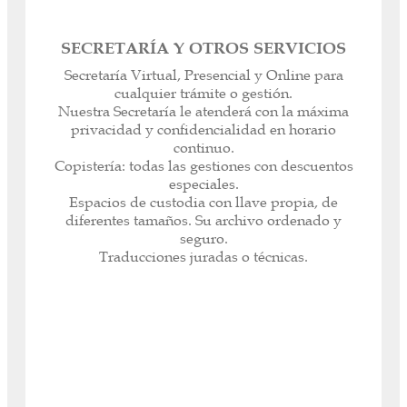
SECRETARÍA Y OTROS SERVICIOS
La Secretaría realizará cualquier labor
Secretaría Virtual, Presencial y Online para
Administrativa con la mayor confidencialidad y
cualquier trámite o gestión.
celeridad.
Nuestra Secretaría le atenderá con la máxima
Realizaremos cualquier trámite fuera de nuestra
privacidad y confidencialidad en horario
Oficina (Organismos Oficiales, Públicos y
continuo.
Privados).
Copistería: todas las gestiones con descuentos
Sus impresiones, copias, encuadernaciones, etc.
especiales.
con un precio personalizado y al momento.
Espacios de custodia con llave propia, de
Espacios de Custodia. Máxima privacidad y
diferentes tamaños. Su archivo ordenado y
confidencialidad.
seguro.
Traducimos sus textos o documentos oficiales a
Traducciones juradas o técnicas.
todos los idiomas. Traducción Técnica o Jurada.
Acceder