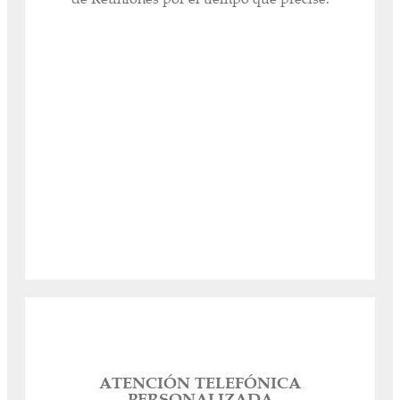
de Reuniones.
Precios especiales pagos por adelantado
(semestrales y anuales).
Acceder
ATENCIÓN TELEFÓNICA
PERSONALIZADA