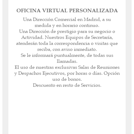
OFICINA VIRTUAL PERSONALIZADA
La Oficina Virtual a la medida del cliente.
Una Dirección Comercial en Madrid, a su
Contrate el Servicio que mejor se adecue a sus
medida y en horario continuo.
necesidades (Oficina Virtual Básica y Oficina
Una Dirección de prestigio para su negocio o
Virtual Premium)
Actividad. Nuestros Equipos de Secretaría,
Domicilios Sociales, Fiscales y Sedes
atenderán toda la correspondencia o visitas que
Comerciales con los Servicios que necesite.
reciba, con aviso inmediato.
Atención de llamadas personalizada, desvío
Se le informará puntualmente, de todas sus
telefónico o franjas horarias.
llamadas.
Oficina Administrativa Presencial o Virtual.
El uso de nuestras exclusivas Salas de Reuniones
Ahorre costes sin necesidad de desplazarse.
y Despachos Ejecutivos, por horas o días. Opción
Descuentos en alquiler de Despachos y Salas de
uso de bonos.
Reuniones.
Descuento en resto de Servicios.
Precios especiales pagos por adelantado
(semestrales y anuales).
Acceder