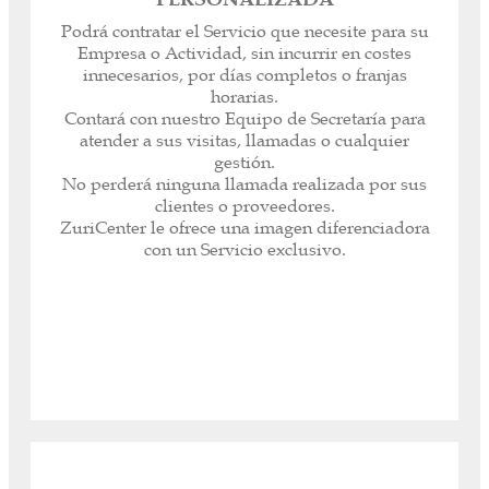
Número de teléfono exclusivo con su nombre o
Podrá contratar el Servicio que necesite para su
el de su Empresa.
Empresa o Actividad, sin incurrir en costes
Sus llamadas atendidas por nuestras Secretarias
innecesarios, por días completos o franjas
Bilingües. Transferimos su llamada a móvil o
horarias.
fijo.
Contará con nuestro Equipo de Secretaría para
Notificación inmediata a su email.
atender a sus visitas, llamadas o cualquier
Desvíe su teléfono o móvil al número asignado,
gestión.
durante sus reuniones, viajes o franjas horarias.
No perderá ninguna llamada realizada por sus
Descuentos en resto de Servicios ZuriCenter y
clientes o proveedores.
Alquiler de Espacios de Trabajo.
ZuriCenter le ofrece una imagen diferenciadora
con un Servicio exclusivo.
Acceder