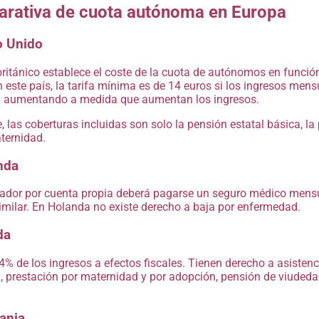
rativa de cuota autónoma en Europa
o Unido
británico establece el coste de la cuota de autónomos en funció
n este país, la tarifa mínima es de 14 euros si los ingresos men
á aumentando a medida que aumentan los ingresos.
 las coberturas incluidas son solo la pensión estatal básica, la 
ternidad.
nda
ador por cuenta propia deberá pagarse un seguro médico mensu
imilar. En Holanda no existe derecho a baja por enfermedad.
da
% de los ingresos a efectos fiscales. Tienen derecho a asistenci
a, prestación por maternidad y por adopción, pensión de viudeda
ania