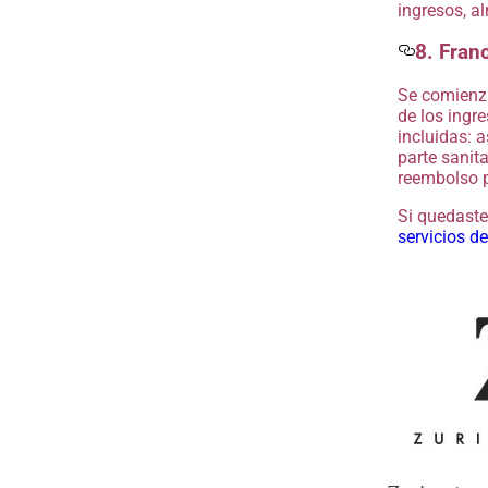
ingresos, a
8. Fran
Se comienza
de los ingre
incluidas: a
parte sanit
reembolso p
Si quedaste
servicios d