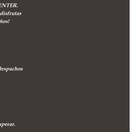
ICENTER.
disfrutas
ños!
despachos
uperar.