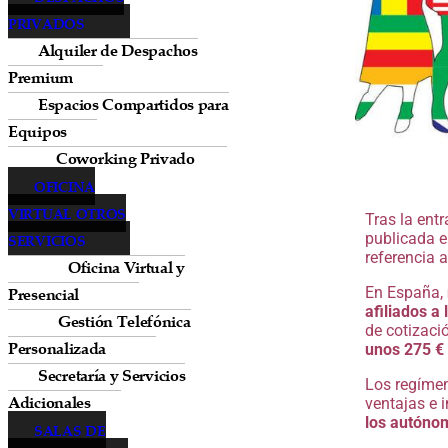
PRIVADOS
Alquiler de Despachos
Premium
Espacios Compartidos para
Equipos
Coworking Privado
OFICINA
VIRTUAL OTROS
Tras la ent
publicada e
SERVICIOS
referencia 
Oficina Virtual y
En España,
Presencial
afiliados a
Gestión Telefónica
de cotizaci
Personalizada
unos 275 €
Secretaría y Servicios
Los regíme
Adicionales
ventajas e 
los autónom
SALAS DE