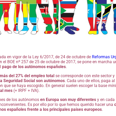
rada en vigor de la Ley 6/2017, de 24 de octubre de
Reformas Ur
n el BOE nº 257 de 25 de octubre de 2017, se pone en marcha u
al
pago de los autónomos españoles
.
más del 27% del empleo total
se corresponde con este sector 
 la Seguridad Social son autónomos
. Cada uno de ellos, paga al
ón que se haya escogido. En general suelen escoger la base míni
 al mes
(+ IRPF + IVA).
nes de los autónomos
en Europa son muy diferentes
y en cada 
inconvenientes. Es por ello por lo que hemos querido hacer una
os españoles frente a los principales países europeos
.