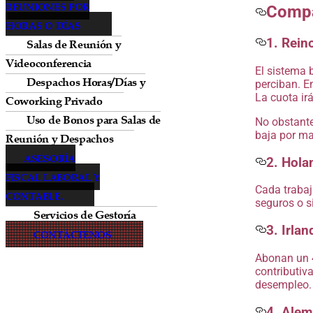
REUNIONES POR
Compa
HORAS O DÍAS
1. Rein
Salas de Reunión y
Videoconferencia
El sistema 
Despachos Horas/Días y
perciban. E
La cuota ir
Coworking Privado
Uso de Bonos para Salas de
No obstante,
baja por ma
Reunión y Despachos
ASESORÍA
2. Hola
FISCAL LABORAL Y
Cada trabaj
CONTABLE.
seguros o s
Servicios de Gestoría
3. Irlan
CONTÁCTENOS
Abonan un 4
contributiv
desempleo.
4. Alem