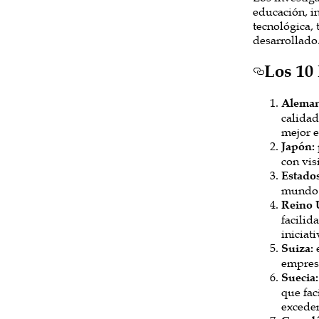
educación, in
tecnológica, 
desarrollado
Los 10
Aleman
calidad
mejor e
Japón:
con vis
Estado
mundo
Reino 
facilid
iniciat
Suiza:
e
empresa
Suecia:
que fac
exceden