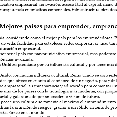
iciativa empresarial, innovación, acceso fácil al capital, mano 
transparencia en prácticas comerciales, infraestructura bien de
.
 Mejores países para emprender, empren
ia
: considerado como el mejor país para los emprendedores. Po
 de vida, facilidad para establecer sedes corporativas, más tran
ducación empresarial.
por ser el país con mayor iniciativa empresarial, más poderos
ión más avanzada.
s Unidos
: premiado por su influencia cultural y por tener una 
.
Unido:
con mucha influencia cultural, Reino Unido se convierte
ades que ofrece en cuanto al comienzo de un negocio, para jub
iva empresarial, su transparencia y educación para comenzar un
s uno de los países con la tecnología más moderna, con program
rial y galardonado por su excelente visión de futuro.
posee una cultura que fomenta al máximo el emprendimiento.
ilitan la asunción de riesgos, gracias a un sólido sistema de pr
cias único en el mundo.