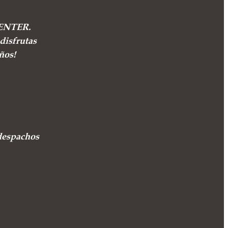
ICENTER.
disfrutas
ños!
despachos