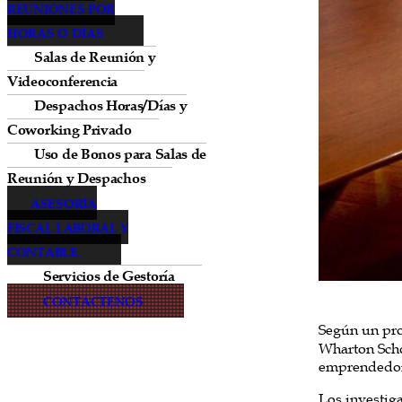
REUNIONES POR
HORAS O DÍAS
Salas de Reunión y
Videoconferencia
Despachos Horas/Días y
Coworking Privado
Uso de Bonos para Salas de
Reunión y Despachos
ASESORÍA
FISCAL LABORAL Y
CONTABLE.
Servicios de Gestoría
CONTÁCTENOS
Según un pro
Wharton Scho
emprendedor
Los investiga