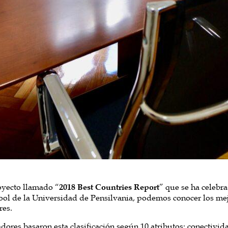
yecto llamado “
2018 Best Countries Report
” que se ha celebra
ol de la Universidad de Pensilvania, podemos conocer los mej
es.
dores basaron esta clasificación según 10 atributos: conectivid