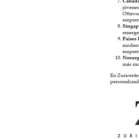
Canadá
jóvenes
Ottawa,
empren
Singap
emerge
Países 
moderni
emprend
Norueg
más mod
En Zuricente
personalizad