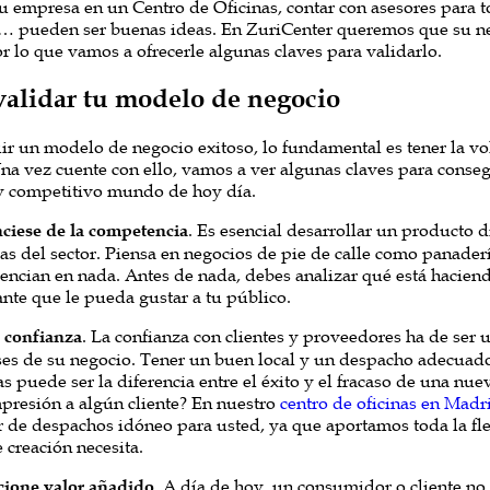
u empresa en un Centro de Oficinas, contar con asesores para to
 pueden ser buenas ideas. En ZuriCenter queremos que su ne
r lo que vamos a ofrecerle algunas claves para validarlo.
alidar tu modelo de negocio
ir un modelo de negocio exitoso, lo fundamental es tener la vo
Una vez cuente con ello, vamos a ver algunas claves para conseg
 competitivo mundo de hoy día.
ciese de la competencia
. Es esencial desarrollar un producto d
s del sector. Piensa en negocios de pie de calle como panader
rencian en nada. Antes de nada, debes analizar qué está hacien
ante que le pueda gustar a tu público.
 confianza
. La confianza con clientes y proveedores ha de ser u
s de su negocio. Tener un buen local y un despacho adecuado p
s puede ser la diferencia entre el éxito y el fracaso de una nu
presión a algún cliente? En nuestro
centro de oficinas en Madr
r de despachos idóneo para usted, ya que aportamos toda la fl
e creación necesita.
ione valor añadido.
A día de hoy, un consumidor o cliente no