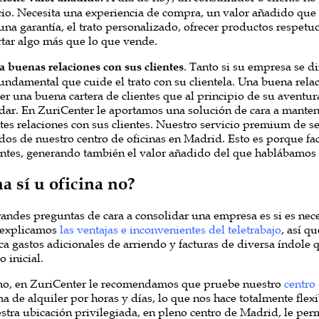
cio. Necesita una experiencia de compra, un valor añadido que
una garantía, el trato personalizado, ofrecer productos respe
tar algo más que lo que vende.
 buenas relaciones con sus clientes
. Tanto si su empresa se d
fundamental que cuide el trato con su clientela. Una buena relac
r una buena cartera de clientes que al principio de su aventura
dar. En ZuriCenter le aportamos una solución de cara a mante
tes relaciones con sus clientes. Nuestro servicio premium de se
ados de nuestro centro de oficinas en Madrid. Esto es porque f
entes, generando también el valor añadido del que hablábamos 
a sí u oficina no?
andes preguntas de cara a consolidar una empresa es si es nece
o explicamos
las ventajas e inconvenientes del teletrabajo
, así q
ca gastos adicionales de arriendo y facturas de diversa índole
 inicial.
mo, en ZuriCenter le recomendamos que pruebe nuestro
centro
a de alquiler por horas y días, lo que nos hace totalmente flex
stra ubicación privilegiada, en pleno centro de Madrid, le per