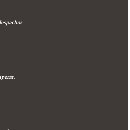
despachos
uperar.