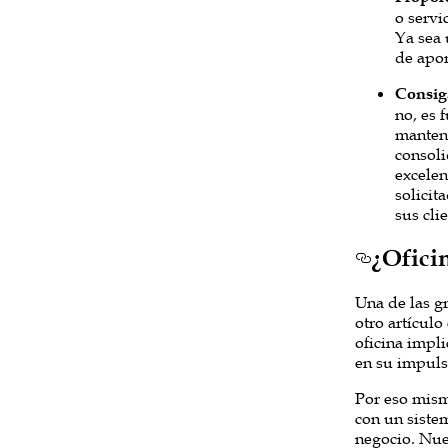
o servi
Ya sea 
de apor
Consiga
no, es 
mantene
consoli
excelen
solicit
sus cli
¿Oficin
Una de las gr
otro artícul
oficina impli
en su impulso
Por eso mis
con un sistem
negocio. Nue