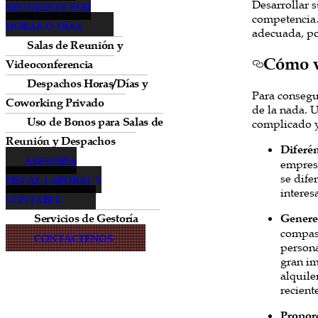
Desarrollar s
REUNIONES POR
competencia…
HORAS O DÍAS
adecuada, po
Salas de Reunión y
Cómo v
Videoconferencia
Despachos Horas/Días y
Para consegu
Coworking Privado
de la nada. 
Uso de Bonos para Salas de
complicado y
Reunión y Despachos
Diferén
ASESORÍA
empresa
se dife
FISCAL LABORAL Y
interes
CONTABLE.
Servicios de Gestoría
Genere
compase
CONTÁCTENOS
persona
gran im
alquile
recient
Proporc